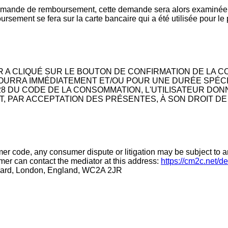
e demande de remboursement, cette demande sera alors examinée p
rsement se fera sur la carte bancaire qui a été utilisée pour le
UR A CLIQUÉ SUR LE BOUTON DE CONFIRMATION DE LA
POURRA IMMÉDIATEMENT ET/OU POUR UNE DURÉE SPÉCIF
1-28 DU CODE DE LA CONSOMMATION, L'UTILISATEUR 
 PAR ACCEPTATION DES PRÉSENTES, À SON DROIT DE
umer code, any consumer dispute or litigation may be subject to
r can contact the mediator at this address:
https://cm2c.net/de
l Yard, London, England, WC2A 2JR