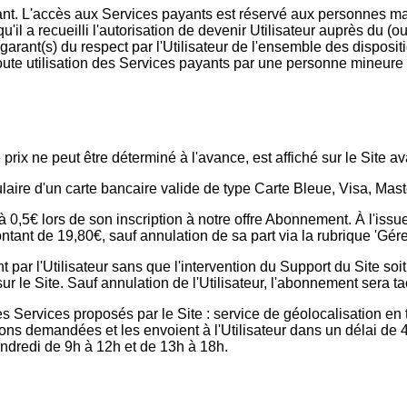
yant. L'accès aux Services payants est réservé aux personnes ma
il a recueilli l'autorisation de devenir Utilisateur auprès du (ou 
tre garant(s) du respect par l'Utilisateur de l'ensemble des dispos
ute utilisation des Services payants par une personne mineure es
rix ne peut être déterminé à l'avance, est affiché sur le Site av
tulaire d'un carte bancaire valide de type Carte Bleue, Visa, M
 à 0,5€ lors de son inscription à notre offre Abonnement. À l'issu
tant de 19,80€, sauf annulation de sa part via la rubrique 'Gér
ar l'Utilisateur sans que l'intervention du Support du Site soit
sur le Site. Sauf annulation de l'Utilisateur, l'abonnement sera
r des Services proposés par le Site : service de géolocalisatio
tions demandées et les envoient à l'Utilisateur dans un délai de 
ndredi de 9h à 12h et de 13h à 18h.