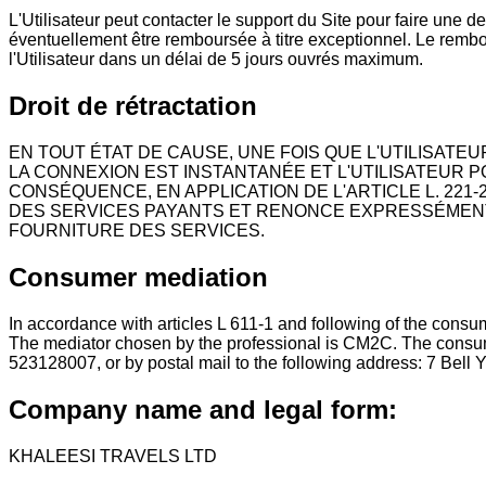
L'Utilisateur peut contacter le support du Site pour faire un
éventuellement être remboursée à titre exceptionnel. Le rembou
l'Utilisateur dans un délai de 5 jours ouvrés maximum.
Droit de rétractation
EN TOUT ÉTAT DE CAUSE, UNE FOIS QUE L'UTILISATE
LA CONNEXION EST INSTANTANÉE ET L'UTILISATEUR 
CONSÉQUENCE, EN APPLICATION DE L'ARTICLE L. 22
DES SERVICES PAYANTS ET RENONCE EXPRESSÉMENT,
FOURNITURE DES SERVICES.
Consumer mediation
In accordance with articles L 611-1 and following of the cons
The mediator chosen by the professional is CM2C. The consume
523128007, or by postal mail to the following address: 7 Bel
Company name and legal form:
KHALEESI TRAVELS LTD